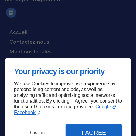
Accueil
Contactez-nous
Mentions légales
Plan du site
Your privacy is our priority
We use Cookies to improve user experience by
Haut de page
personalising content and ads, as well as
analyzing traffic and optimizing social networks
functionalities. By clicking "I Agree" you consent to
the use of Cookies from our providers
Google
Facebook
.
I AGREE
Customize