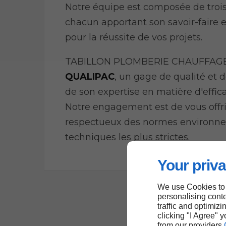
Notre équipe est composée de trois
chacun apportant son savoir-faire
pour la réussite de vos projets.
TABILLON PLOMBERIE CHAUFFAGE e
QUALIPAC
, un gage de qualité et 
de son expertise en matière d'effic
Notre engagement est de vous offri
respectueux des normes environne
techniques les plus strictes.
Your priva
We use Cookies to
personalising conte
traffic and optimizi
clicking "I Agree" 
from our providers