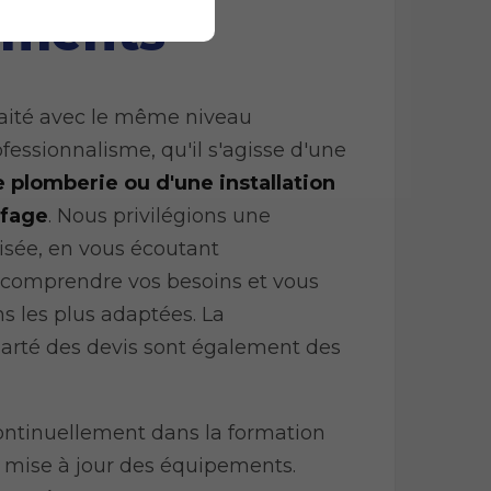
ments
raité avec le même niveau
ofessionnalisme, qu'il s'agisse d'une
 plomberie ou d'une installation
ffage
. Nous privilégions une
sée, en vous écoutant
 comprendre vos besoins et vous
ns les plus adaptées. La
clarté des devis sont également des
ontinuellement dans la formation
a mise à jour des équipements.