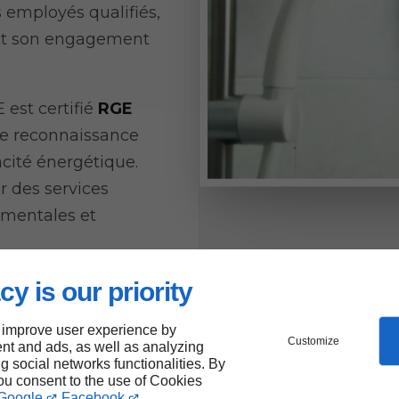
 employés qualifiés,
 et son engagement
st certifié
RGE
de reconnaissance
acité énergétique.
r des services
mentales et
cy is our priority
 improve user experience by
Customize
nt and ads, as well as analyzing
ng social networks functionalities. By
you consent to the use of Cookies
Google
Facebook
.