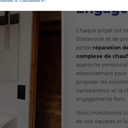
Engage
Chaque projet est t
d'attention et de pr
petite
réparation de
complexe de chau
approche personnali
attentivement pour
proposer les solutio
transparence et la 
engagements forts.
Nous investissons c
de nos équipes et l